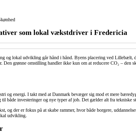
Skønhed
ativer som lokal vækstdriver i Fredericia
ing og lokal udvikling går hånd i hånd. Byens placering ved Lillebælt, d
tiver. Den grønne omstilling handler ikke kun om at reducere CO₂ – den 
stri og energi. I takt med at Danmark bevæger sig mod et mere bæredygt
il både investeringer og nye typer af job. Det gælder alt fra tekniske s
st, og der er fokus på at skabe rammer, hvor både borgere, uddannelsesi
okal udvikling.
r