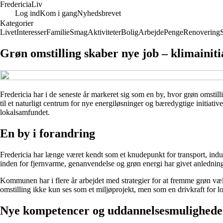
Fredericia
Liv
Log ind
Kom i gang
Nyhedsbrevet
Kategorier
Livet
Interesser
Familie
Smag
Aktiviteter
Bolig
Arbejde
Penge
Renovering
Grøn omstilling skaber nye job – klimainiti
Fredericia har i de seneste år markeret sig som en by, hvor grøn omstill
til et naturligt centrum for nye energiløsninger og bæredygtige initia
lokalsamfundet.
En by i forandring
Fredericia har længe været kendt som et knudepunkt for transport, indu
inden for fjernvarme, genanvendelse og grøn energi har givet anledning t
Kommunen har i flere år arbejdet med strategier for at fremme grøn væk
omstilling ikke kun ses som et miljøprojekt, men som en drivkraft for l
Nye kompetencer og uddannelsesmulighede