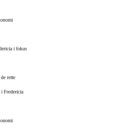
økonomi
ericia i fokus
de rette
 i Fredericia
økonomi