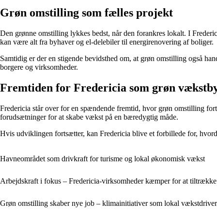
Grøn omstilling som fælles projekt
Den grønne omstilling lykkes bedst, når den forankres lokalt. I Frederi
kan være alt fra byhaver og el-delebiler til energirenovering af boliger.
Samtidig er der en stigende bevidsthed om, at grøn omstilling også hand
borgere og virksomheder.
Fremtiden for Fredericia som grøn vækstb
Fredericia står over for en spændende fremtid, hvor grøn omstilling fo
forudsætninger for at skabe vækst på en bæredygtig måde.
Hvis udviklingen fortsætter, kan Fredericia blive et forbillede for, hvor
Havneområdet som drivkraft for turisme og lokal økonomisk vækst
Arbejdskraft i fokus – Fredericia-virksomheder kæmper for at tiltrække 
Grøn omstilling skaber nye job – klimainitiativer som lokal vækstdriver