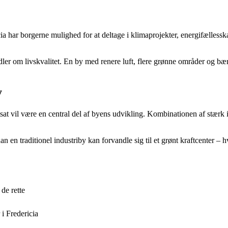
cia har borgerne mulighed for at deltage i klimaprojekter, energifælless
ler om livskvalitet. En by med renere luft, flere grønne områder og bære
y
rtsat vil være en central del af byens udvikling. Kombinationen af stær
dan en traditionel industriby kan forvandle sig til et grønt kraftcenter –
de rette
 i Fredericia