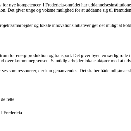
 for nye kompetencer. I Fredericia-området har uddannelsesinstitutione
n. Det giver unge og voksne mulighed for at uddanne sig til fremtidens
ojektsamarbejder og lokale innovationsinitiativer gør det muligt at kobl
rum for energiproduktion og transport. Det giver byen en særlig rolle i 
t ud over kommunegrænsen. Samtidig arbejder lokale aktører med at udvi
r ses som ressourcer, der kan genanvendes. Det skaber både miljømæssi
de rette
 i Fredericia