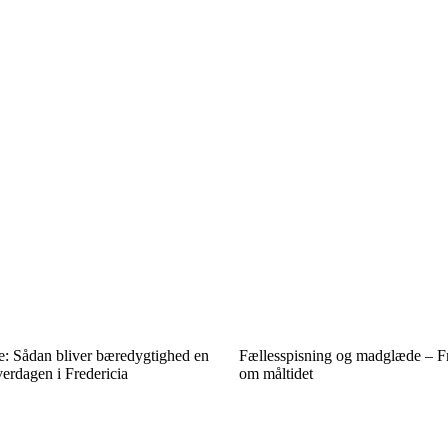
ne: Sådan bliver bæredygtighed en
Fællesspisning og madglæde – Fr
verdagen i Fredericia
om måltidet