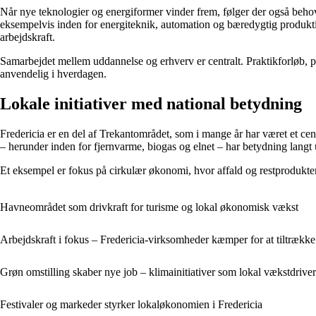
Når nye teknologier og energiformer vinder frem, følger der også behov
eksempelvis inden for energiteknik, automation og bæredygtig produktio
arbejdskraft.
Samarbejdet mellem uddannelse og erhverv er centralt. Praktikforløb, pr
anvendelig i hverdagen.
Lokale initiativer med national betydning
Fredericia er en del af Trekantområdet, som i mange år har været et cent
– herunder inden for fjernvarme, biogas og elnet – har betydning lang
Et eksempel er fokus på cirkulær økonomi, hvor affald og restprodukte
Havneområdet som drivkraft for turisme og lokal økonomisk vækst
Arbejdskraft i fokus – Fredericia-virksomheder kæmper for at tiltrække 
Grøn omstilling skaber nye job – klimainitiativer som lokal vækstdriver
Festivaler og markeder styrker lokaløkonomien i Fredericia