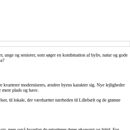
ier, unge og seniorer, som søger en kombination af byliv, natur og gode
ia?
re kvarterer moderniseres, ændrer byens karakter sig. Nye lejligheder
er mere plads og have.
lser, til lokale, der værdsætter nærheden til Lillebælt og de grønne
 sig, men også hvordan de prioriterer deres økonomi og fritid. For