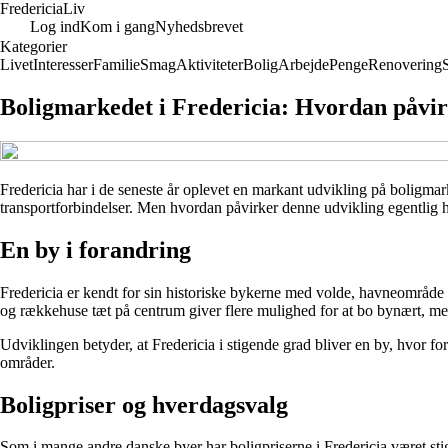
Fredericia
Liv
Log ind
Kom i gang
Nyhedsbrevet
Kategorier
Livet
Interesser
Familie
Smag
Aktiviteter
Bolig
Arbejde
Penge
Renovering
Boligmarkedet i Fredericia: Hvordan påvirk
Fredericia har i de seneste år oplevet en markant udvikling på boligmar
transportforbindelser. Men hvordan påvirker denne udvikling egentlig hv
En by i forandring
Fredericia er kendt for sin historiske bykerne med volde, havneområde o
og rækkehuse tæt på centrum giver flere mulighed for at bo bynært, men
Udviklingen betyder, at Fredericia i stigende grad bliver en by, hvor for
områder.
Boligpriser og hverdagsvalg
Som i mange andre danske byer har boligpriserne i Fredericia været stig