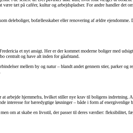
at være tæt på caféer, kultur og arbejdspladser. For andre handler det 
er – som deleboliger, bofællesskaber eller renovering af ældre ejendomme
Fredericia et nyt ansigt. Her er der kommet moderne boliger med udsigt
 bo centralt og have alt inden for gåafstand.
rbindelser mellem by og natur – blandt andet gennem stier, parker og 
.
 arbejde hjemmefra, hvilket stiller nye krav til boligens indretning. And
de interesse for bæredygtige løsninger – både i form af energivenlige bo
en om at skabe en livsstil, der passer til deres værdier: fleksibilitet, f