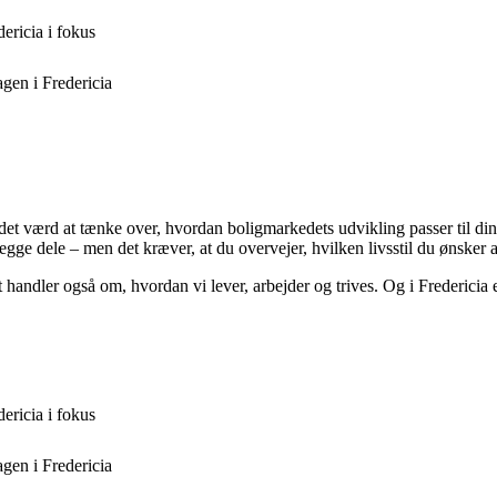
ericia i fokus
agen i Fredericia
 er det værd at tænke over, hvordan boligmarkedets udvikling passer til 
egge dele – men det kræver, at du overvejer, hvilken livsstil du ønsker 
andler også om, hvordan vi lever, arbejder og trives. Og i Fredericia e
ericia i fokus
agen i Fredericia