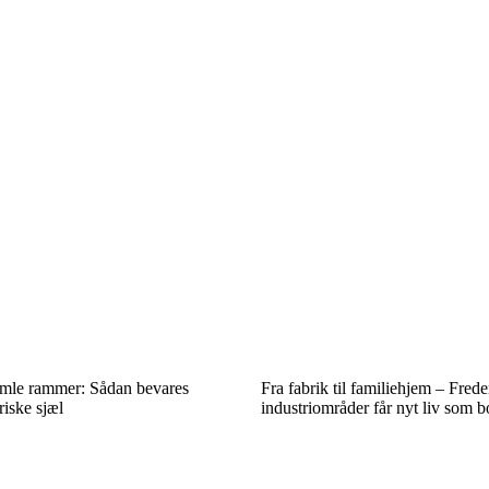
amle rammer: Sådan bevares
Fra fabrik til familiehjem – Frede
riske sjæl
industriområder får nyt liv som b