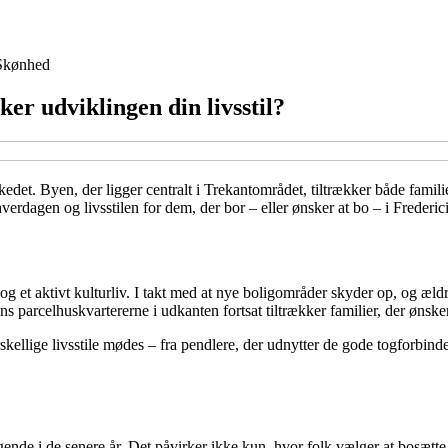
Skønhed
er udviklingen din livsstil?
kedet. Byen, der ligger centralt i Trekantområdet, tiltrækker både famil
erdagen og livsstilen for dem, der bor – eller ønsker at bo – i Frederic
g et aktivt kulturliv. I takt med at nye boligområder skyder op, og æld
s parcelhuskvartererne i udkanten fortsat tiltrækker familier, der ønsk
skellige livsstile mødes – fra pendlere, der udnytter de gode togforbinde
ende i de senere år. Det påvirker ikke kun, hvor folk vælger at bosætte