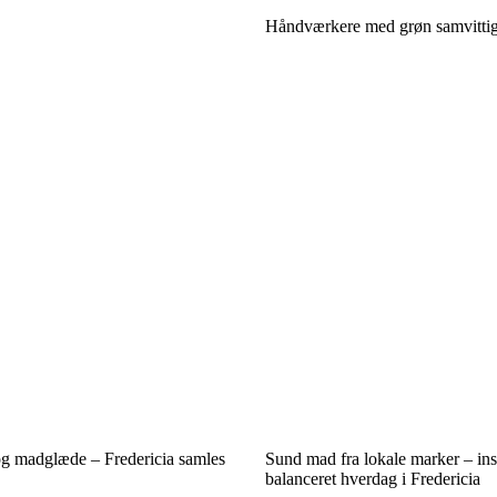
Håndværkere med grøn samvittigh
og madglæde – Fredericia samles
Sund mad fra lokale marker – insp
balanceret hverdag i Fredericia