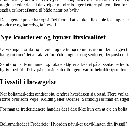
nogle betyder det, at de vælger mindre boliger tættere på bymidten for 
stadig er kort afstand til både natur og byliv.
De stigende priser har også fået flere til at tænke i fleksible løsning
moderne og bæredygtig livsstil.
Nye kvarterer og bynær livskvalitet
Udviklingen omkring havnen og de tidligere industriområder har givet 
har gjort området attraktivt for både unge par og seniorer, der ønsker at
Samtidig har kommunen og lokale aktører arbejdet på at skabe bedre fo
byliv med friluftsliv på en måde, der tidligere var forbeholdt større byer
Livsstil i bevægelse
Når boligmarkedet ændrer sig, ændrer hverdagen sig også. Flere vælger at
større byer som Vejle, Kolding eller Odense. Samtidig ser man en stigen
For mange fredericianere handler det i dag ikke kun om at eje en bolig, m
Boligmarkedet i Fredericia: Hvordan påvirker udviklingen din livsstil?