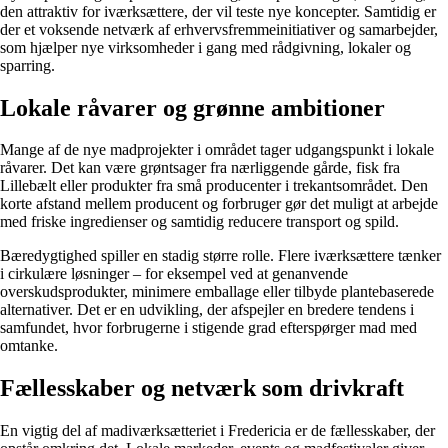
den attraktiv for iværksættere, der vil teste nye koncepter. Samtidig er
der et voksende netværk af erhvervsfremmeinitiativer og samarbejder,
som hjælper nye virksomheder i gang med rådgivning, lokaler og
sparring.
Lokale råvarer og grønne ambitioner
Mange af de nye madprojekter i området tager udgangspunkt i lokale
råvarer. Det kan være grøntsager fra nærliggende gårde, fisk fra
Lillebælt eller produkter fra små producenter i trekantsområdet. Den
korte afstand mellem producent og forbruger gør det muligt at arbejde
med friske ingredienser og samtidig reducere transport og spild.
Bæredygtighed spiller en stadig større rolle. Flere iværksættere tænker
i cirkulære løsninger – for eksempel ved at genanvende
overskudsprodukter, minimere emballage eller tilbyde plantebaserede
alternativer. Det er en udvikling, der afspejler en bredere tendens i
samfundet, hvor forbrugerne i stigende grad efterspørger mad med
omtanke.
Fællesskaber og netværk som drivkraft
En vigtig del af madiværksætteriet i Fredericia er de fællesskaber, der