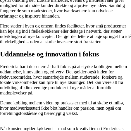
opstår omkring det. Lokale markeder, events og madfestivaler giver
mulighed for at møde kunder direkte og afprøve nye idéer. Samtidig
fungerer de som mødesteder, hvor iværksættere kan udveksle
erfaringer og inspirere hinanden.
Flere steder i byen og omegn findes faciliteter, hvor små producenter
kan leje sig ind i fælleskøkkener eller deltage i netværk, der støtter
udviklingen af nye koncepter. Det gør det lettere at tage springet fra idé
til virkelighed – uden at skulle investere stort fra starten.
Uddannelse og innovation i fokus
Fredericia har i de senere år haft fokus på at styrke koblingen mellem
uddannelse, innovation og erhverv. Det gælder også inden for
fødevareområdet, hvor samarbejde mellem studerende, forskere og
lokale virksomheder kan føre til nye løsninger. Det kan være alt fra
udvikling af klimavenlige produkter til nye måder at formidle
madoplevelser på.
Denne kobling mellem viden og praksis er med til at skabe et miljø,
hvor madiværksætteri ikke blot handler om passion, men også om
forretningsforståelse og bæredygtig vækst.
Når kunsten møder køkkenet – mad som kreativt tema i Fredericias