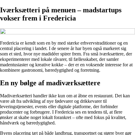
Iværksætteri på menuen – madstartups
vokser frem i Fredericia
Fredericia er kendt som en by med stærke erhvervstraditioner og en
central placering i landet. I de senere år har byen også markeret sig
som et sted, hvor nye madidéer spirer frem. Fra små iværksættere, der
eksperimenterer med lokale råvarer, til fællesskaber, der samler
madentusiaster og kreative kokke – der er en voksende interesse for at
kombinere gastronomi, bæredygtighed og forretning.
En ny bølge af madiværksættere
Madiværksætteri handler ikke kun om at åbne en restaurant. Det kan
være alt fra udvikling af nye fødevarer og drikkevarer til
leveringstjenester, events eller digitale platforme, der forbinder
producenter og forbrugere. I Fredericia ses en tendens til, at flere
ønsker at skabe noget lokalt forankret – ofte med fokus på kvalitet,
håndværk og bæredygtighed.
Byens placering tæt på både landbrug, transportnet og større byer gør